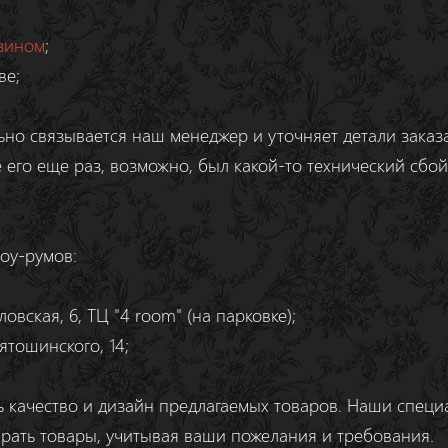
зином
;
ве;
но связывается наш менеджер и уточняет детали заказа 
е его еще раз, возможно, был какой-то технический сбо
оу-румов:
вская, 6, ТЦ "4 room" (на парковке);
Лятошинского, 14;
 качество и дизайн предлагаемых товаров. Наши специа
рать товары, учитывая ваши пожелания и требования.