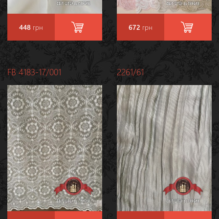
448
грн
672
грн
FB 4183-17/001
2261/61