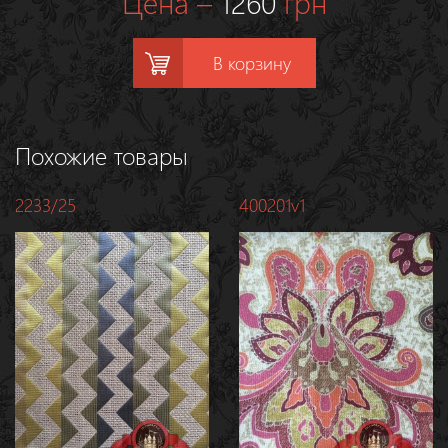
Цена –
1260
грн
В корзину
Похожие товары
2233/25
400201v1