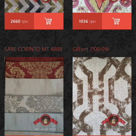
2660
грн
1036
грн
SARE CORINTO MT 4888
Gilbert 7100-016