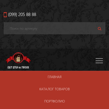
(099) 205 88 88
Toggle
navigati
ГЛАВНАЯ
ПОРТЬЕРА HENDERSON 25870 8900-
КАТАЛОГ ТОВАРОВ
003
ПОРТФОЛИО
Главная
Каталог товаров
Портьера
Henderson 25870 8900-003