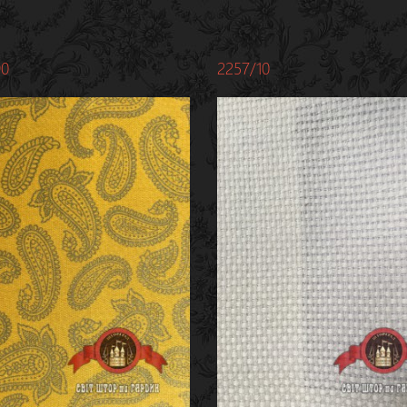
90
2257/10