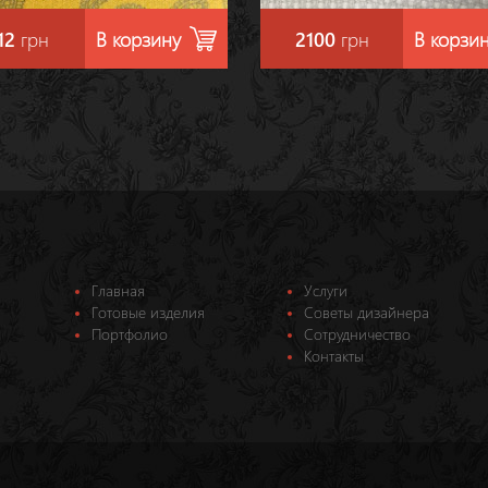
12
грн
В корзину
2100
грн
В корзи
Главная
Услуги
Готовые изделия
Советы дизайнера
Портфолио
Сотрудничество
Контакты